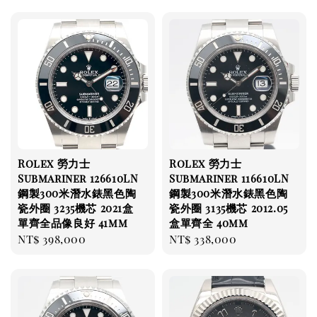
Rolex 勞力士
Rolex 勞力士
Submariner 126610LN
Submariner 116610LN
鋼製300米潛水錶黑色陶
鋼製300米潛水錶黑色陶
瓷外圈 3235機芯 2021盒
瓷外圈 3135機芯 2012.05
單齊全品像良好 41mm
盒單齊全 40mm
Regular
NT$ 398,000
Regular
NT$ 338,000
price
price