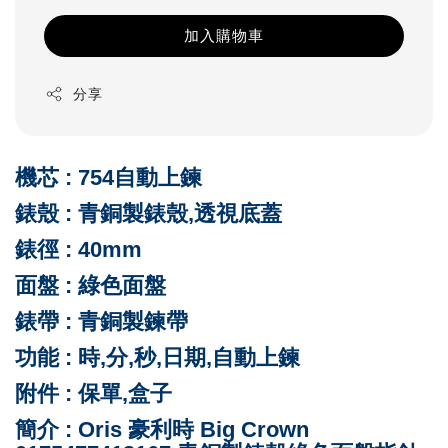
加入購物車
分享
機芯 : 754自動上鍊
錶殼 : 青銅製
錶殼,透視底蓋
錶徑 : 40mm
面盤 : 綠
色面盤
錶帶 :
青銅製鍊
帶
功能 : 時,分,秒,日期,自動上鍊
附件 : 保單,盒子
簡介 : Oris 豪利時 Big Crown