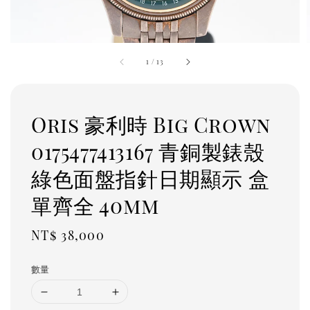
1
/
13
Oris 豪利時 Big Crown
0175477413167 青銅製錶殼
綠色面盤指針日期顯示 盒
單齊全 40mm
Regular
NT$ 38,000
price
數量