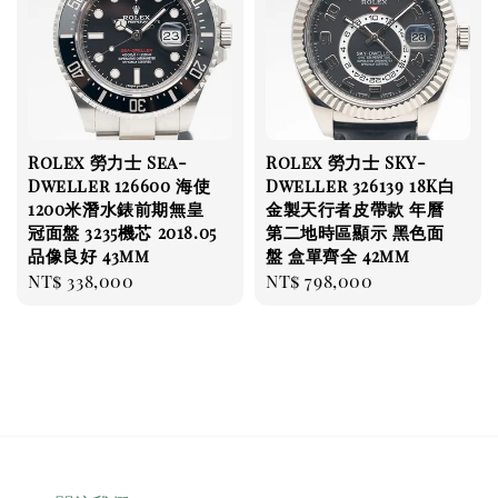
Rolex 勞力士 Sea-
Rolex 勞力士 SKY-
Dweller 126600 海使
Dweller 326139 18K白
1200米潛水錶前期無皇
金製天行者皮帶款 年曆
冠面盤 3235機芯 2018.05
第二地時區顯示 黑色面
品像良好 43mm
盤 盒單齊全 42mm
Regular
NT$ 338,000
Regular
NT$ 798,000
price
price