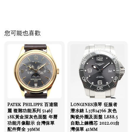
價收購 名錶交
您可能也喜歡
Patek Philippe 百達翡
Longines浪琴 征服者
麗 複雜功能系列 5146J
潛水錶 L37814766 灰色
18K黃金深灰色面盤 年曆
陶瓷外圈及面盤 L888.5
功能月像顯示 台灣保單
自動上鍊機芯 2022.01台
配件齊全 39mm
灣保單 41mm