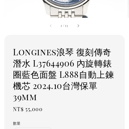
1
/
13
Longines浪琴 復刻傳奇
潛水 L37644906 內旋轉錶
圈藍色面盤 L888自動上鍊
機芯 2024.10台灣保單
39mm
Regular
NT$ 55,000
price
數量