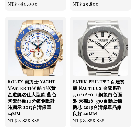
Regular
NT$ 980,000
Regular
NT$ 29,800
price
price
Rolex 勞力士 Yacht-
Patek Philippe 百達翡
Master 116688 18K黃
麗 Nautilus 金鷹系列
金遊艇名仕大型款 藍色
5711/1A-011 鋼製白色面
陶瓷外圈10分鐘倒數計
盤 末期26-330自動上鍊
時顯示 2017台灣保單
機芯 2019台灣保單品像
44mm
良好 40mm
Regular
NT$ 8,888,888
Regular
NT$ 8,888,888
price
price