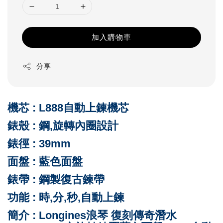
加入購物車
分享
機芯 : L888自動上鍊機芯
錶殼 : 鋼,旋轉內圈設計
錶徑 : 39mm
面盤 : 藍
色面盤
錶帶 : 鋼製復古鍊帶
功能 : 時,分,秒,自動上鍊
簡介 : Longines浪琴 復刻傳奇潛水