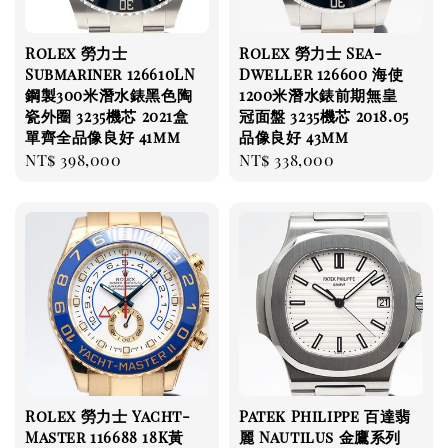
Rolex 勞力士
Rolex 勞力士 Sea-
Submariner 126610LN
Dweller 126600 海使
鋼製300米潛水錶黑色陶
1200米潛水錶前期無皇
瓷外圈 3235機芯 2021盒
冠面盤 3235機芯 2018.05
單齊全品像良好 41mm
品像良好 43mm
Regular
NT$ 398,000
Regular
NT$ 338,000
price
price
Rolex 勞力士 Yacht-
Patek Philippe 百達翡
Master 116688 18K黃
麗 Nautilus 金鷹系列