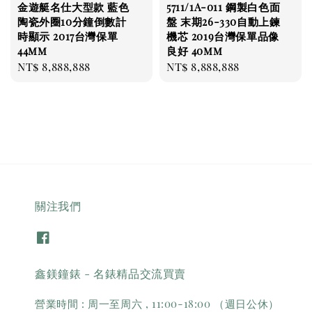
金遊艇名仕大型款 藍色
5711/1A-011 鋼製白色面
陶瓷外圈10分鐘倒數計
盤 末期26-330自動上鍊
時顯示 2017台灣保單
機芯 2019台灣保單品像
44mm
良好 40mm
Regular
NT$ 8,888,888
Regular
NT$ 8,888,888
price
price
關注我們
鑫鎂鐘錶 - 名錶精品交流買賣
營業時間 : 周一至周六 , 11:00-18:00 （週日公休）