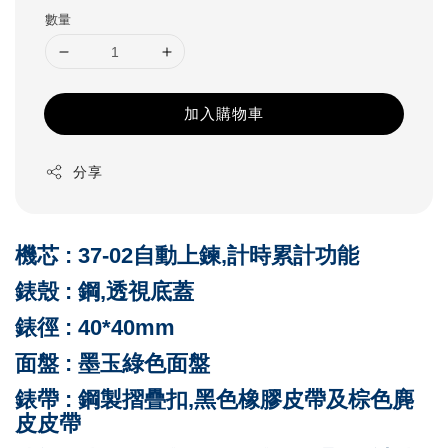
數量
加入購物車
分享
機芯 : 37-02自動上鍊,計時累計功能
錶殼 : 鋼,透視底蓋
錶徑 : 40*40mm
面盤 : 墨玉綠色
面盤
錶帶 : 鋼製摺疊扣,黑色橡膠皮
帶及棕色麂
皮皮帶