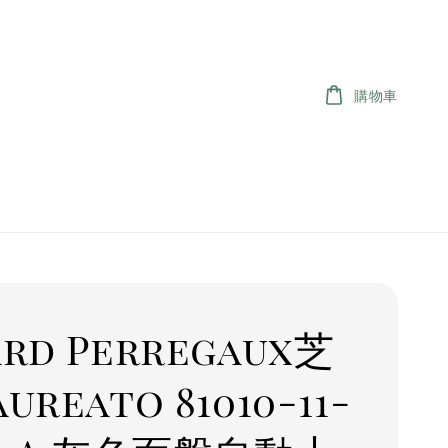
購物車
ard Perregaux芝
ureato 81010-11-