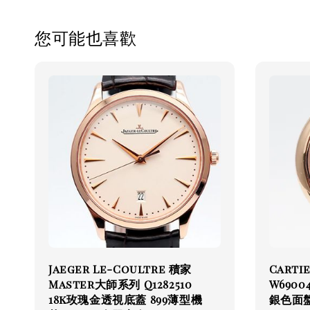
您可能也喜歡
Jaeger Le-Coultre 積家
Cart
Master大師系列 Q1282510
W6900
18k玫瑰金透視底蓋 899薄型機
銀色面