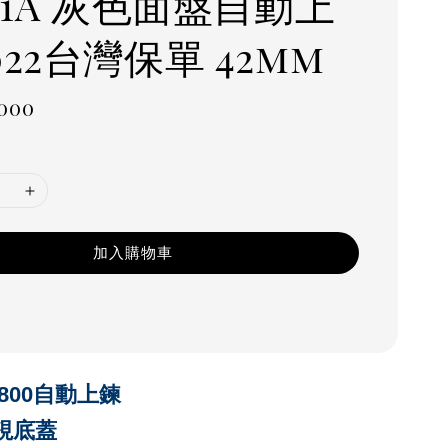
-11A 灰色面盤自動上
022台灣保單 42mm
r
,000
加入購物車
1800自動上鍊
視底蓋