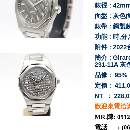
錶徑 : 42m
面盤 : 灰色
錶帶 : 鋼製
功能 : 時,
附件 : 20
簡介 : Girar
231-11A
品像 : 95%
定價 : 411,
NT : 228,0
歡迎來電洽
MR.陳: 0912
電話 : (06) 