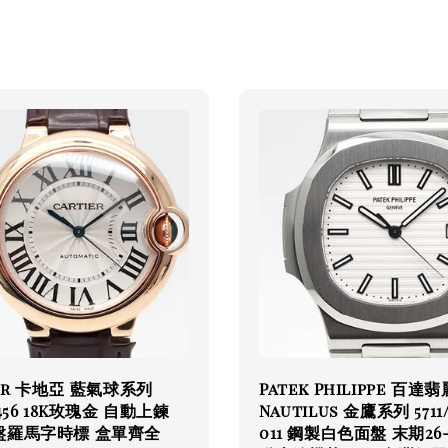
ier 卡地亞 藍氣球系列
Patek Philippe 百達翡
456 18K玫瑰金 自動上鍊
Nautilus 金鷹系列 5711/
盤羅馬字時標 盒單齊全
011 鋼製白色面盤 末期26-