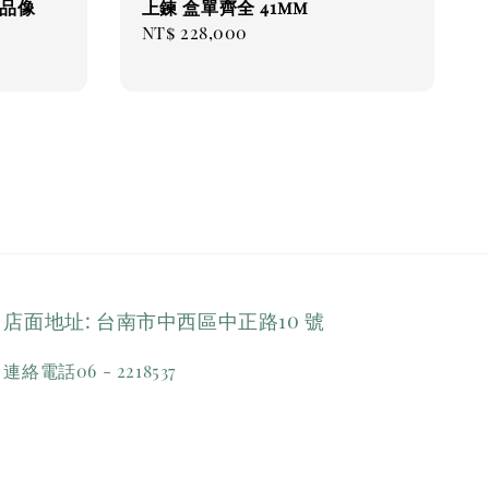
單品像
上鍊 盒單齊全 41mm
Regular
NT$ 228,000
price
店面地址: 台南市中西區中正路10 號
連絡電話06 - 2218537