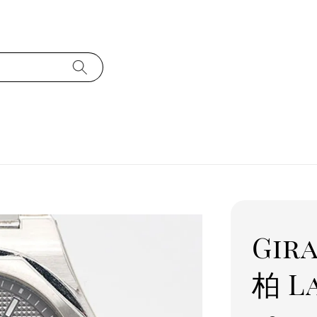
Gir
柏 La