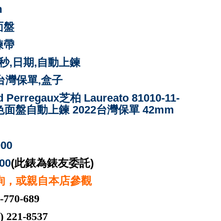
m
面盤
鍊
帶
分,秒,日期,自動上鍊
22台灣保單,盒子
d Perregaux芝柏 Laureato 81010-11-
 灰色面盤自動上鍊 2022台灣保單 42mm
000
00
(此錶為錶友委託)
詢，或親自本店參觀
-770-689
221-8537