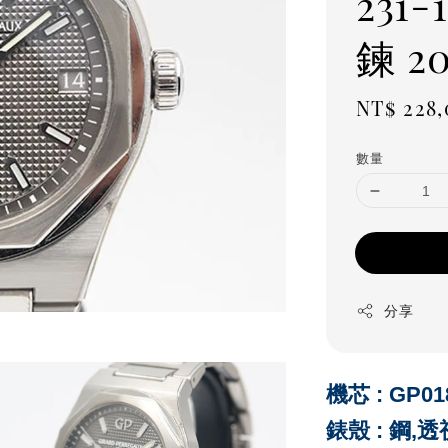
231
鍊 2
Regula
NT$ 228
price
數量
分享
機芯 : GP0
錶殼 :
鋼,透