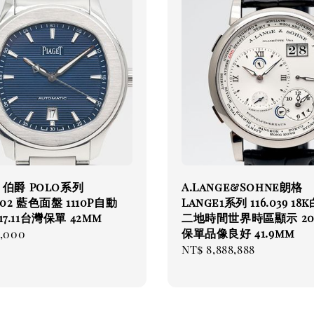
t 伯爵 Polo系列
A.Lange&Sohne朗格
002 藍色面盤 1110P自動
Lange1系列 116.039 18
17.11台灣保單 42mm
二地時間世界時區顯示 201
保單品像良好 41.9mm
ar
2,000
Regular
NT$ 8,888,888
price