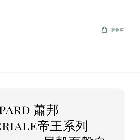
購物車
pard 蕭邦
eriale帝王系列