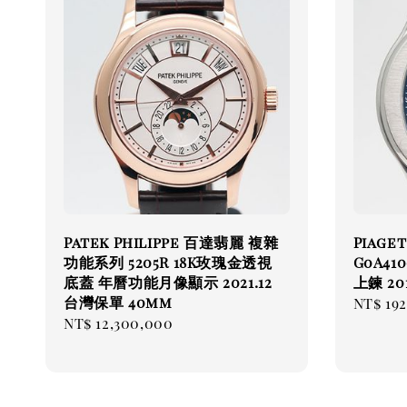
Patek Philippe 百達翡麗 複雜
Piage
功能系列 5205R 18K玫瑰金透視
G0A41
底蓋 年曆功能月像顯示 2021.12
上鍊 20
台灣保單 40mm
Regul
NT$ 19
Regular
NT$ 12,300,000
price
price