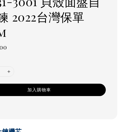
531-3001 貝殼面盤自
鍊 2022台灣保單
m
r
000
加入購物車
動上鍊機芯