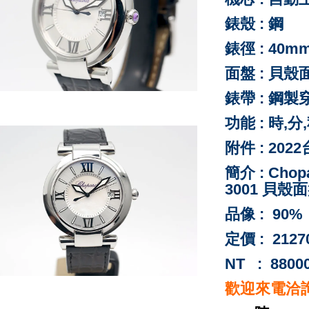
錶殼 :
鋼
錶徑 : 40m
面盤 : 貝殼
錶帶 : 鋼製
功能 : 時,
附件 : 20
簡介 : Chop
3001 貝殼
品像 : 90%
定價 : 2127
NT : 8800
歡迎來電洽