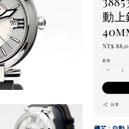
388
動上
40m
Regula
NT$ 88,
price
數量
分享
機芯 : 自