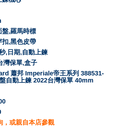
m
面盤,羅馬時標
穿扣,黑色皮
帶
分,秒,日期,自動上鍊
22台灣保單,盒子
ard 蕭邦 Imperiale帝王系列 388531-
面盤自動上鍊 2022台灣保單 40mm
00
0
詢，或親自本店參觀