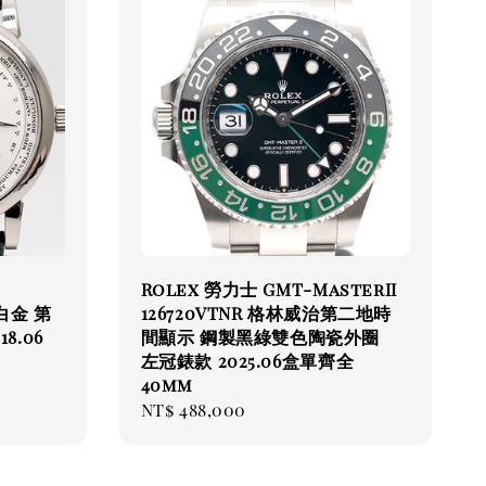
Rolex 勞力士 GMT-MasterII
k白金 第
126720VTNR 格林威治第二地時
8.06
間顯示 鋼製黑綠雙色陶瓷外圈
左冠錶款 2025.06盒單齊全
40mm
Regular
NT$ 488,000
price