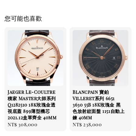
您可能也喜歡
Jaeger Le-Coultre
Blancpain 寶鉑
積家 Master大師系列
Villeret系列 6651
Q1282510 18k玫瑰金透
3630 55B 18K玫瑰金 黑
視底蓋 899薄型機芯
色放射紋面盤 1151自動上
2021.12盒單齊全 40mm
鍊 40mm
Regular
NT$ 308,000
Regular
NT$ 238,000
price
price