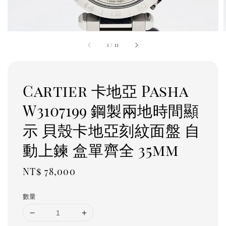
1
/
11
Cartier 卡地亞 Pasha
W3107199 鋼製兩地時間顯
示 貝殼卡地亞刻紋面盤 自
動上鍊 盒單齊全 35mm
Regular
NT$ 78,000
price
數量