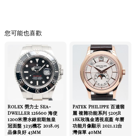
您可能也喜歡
Rolex 勞力士 Sea-
Patek Philippe 百達翡
Dweller 126600 海使
麗 複雜功能系列 5205R
1200米潛水錶前期無皇
18K玫瑰金透視底蓋 年曆
冠面盤 3235機芯 2018.05
功能月像顯示 2021.12台
品像良好 43mm
灣保單 40mm