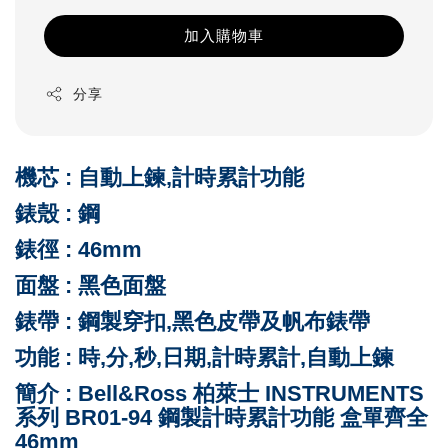
加入購物車
分享
機芯 : 自動上鍊,計時累計功能
錶殼 : 鋼
錶徑 : 46mm
面盤 : 黑色
面盤
錶帶 : 鋼製穿扣,黑色皮帶及帆布錶
帶
功能 : 時,分,秒,日期,計時累計,自動上鍊
簡介 : Bell&Ross 柏萊士 INSTRUMENTS
系列 BR01-94 鋼製計時累計功能 盒單齊全
46mm