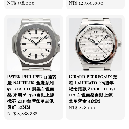
Regular
NT$ 338,000
Regular
NT$ 12,300,000
price
price
Patek Philippe 百達翡
Girard Perregaux 芝
麗 Nautilus 金鷹系列
柏 Laureato 225週年
5711/1A-011 鋼製白色面
紀念錶款 81000-11-131-
盤 末期26-330自動上鍊
11A 白色面盤自動上鍊
機芯 2019台灣保單品像
盒單齊全 41mm
良好 40mm
Regular
NT$ 228,000
Regular
NT$ 8,888,888
price
price