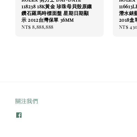
118238 18k黃金 珍珠母貝殼原鑲
11661
鑽石羅馬時標面盤 星期日期顯
潛水錶藍
示 2012台灣保單 36mm
2018
Regular
NT$ 8,888,888
Regul
NT$ 43
price
price
關注我們