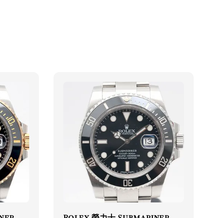
ner
Rolex 勞力士 Submariner