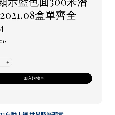
顯示藍色面300米潛
2021.08盒單齊全
m
r
000
加入購物車
1501自動上鍊,世界時區顯示