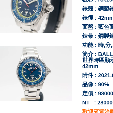
錶殼 : 鋼
錶徑 : 42m
面盤 : 藍
色
錶帶 : 鋼製
功能 : 時,
簡介 : BAL
世界時區顯示
42mm
附件 : 202
品像 : 90%
定價 : 9800
NT : 28000
歡迎來電洽