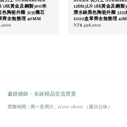
3LB 18K黃金及鋼製300米
126613LN 18K黃金及鋼製
色陶瓷外圈 3135機芯
潛水錶黑色陶瓷外圈 323
盒單齊全無整理 40mm
2020盒單齊全無整理 41
ar
0,000
Regular
NT$ 498,000
price
鑫鎂鐘錶 - 名錶精品交流買賣
營業時間 : 周一至周六 , 11:00-18:00 （週日公休）