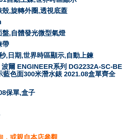
製錶殼,旋轉外圈,透視底蓋
m
面盤,自體發光微型氣燈
鍊
帶
分,秒,日期,世界時區顯示,自動上鍊
L 波爾 ENGINEER系列 DG2232A-SC-BE
藍色面300米潛水錶 2021.08盒單齊全
1.08保單,盒子
0
詢，或親自本店參觀