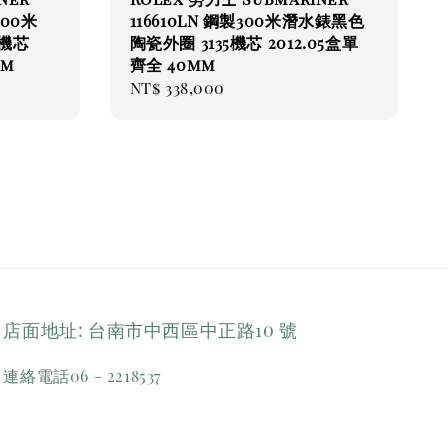
300米
116610LN 鋼製300米潛水錶黑色
5機芯
陶瓷外圈 3135機芯 2012.05盒單
mm
齊全 40mm
Regular
NT$ 338,000
price
店面地址: 台南市中西區中正路10 號
連絡電話06 - 2218537