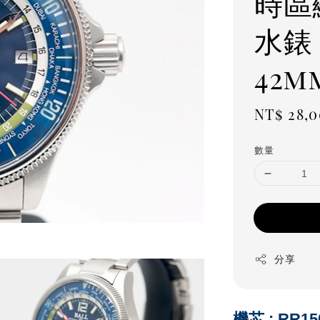
時區
水錶 
42m
Regula
NT$ 28,
price
數量
分享
機芯 : RR