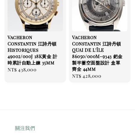
Vacheron
Vacheron
Constantin 江詩丹頓
Constantin 江詩丹頓
Historiques
QUAI DE L'ÎLE
49002/000J 18K黃金 計
86050/000M-9343 鈀金
時累計自動上鍊 35mm
製半簍空面盤設計 盒單
齊全 44mm
Regular
NT$ 438,000
Regular
NT$ 428,000
price
price
關注我們