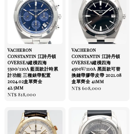
Vacheron
Vacheron
Constantin 江詩丹頓
Constantin 江詩丹頓
OVERSEA縱橫四海
OVERSEA縱橫四海
5500/110A 藍面款計時累
4500V/110A 黑面款可替
計功能 三種錶帶配置
換鏈帶膠帶皮帶 2021.08
2024.02盒單齊全
盒單齊全 41mm
42.5mm
Regular
NT$ 608,000
Regular
NT$ 818,000
price
price