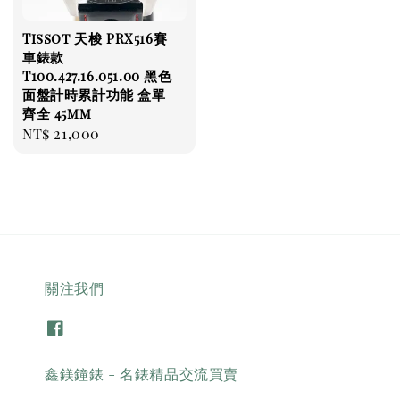
Tissot 天梭 PRX516賽
車錶款
T100.427.16.051.00 黑色
面盤計時累計功能 盒單
齊全 45mm
Regular
NT$ 21,000
price
關注我們
鑫鎂鐘錶 - 名錶精品交流買賣