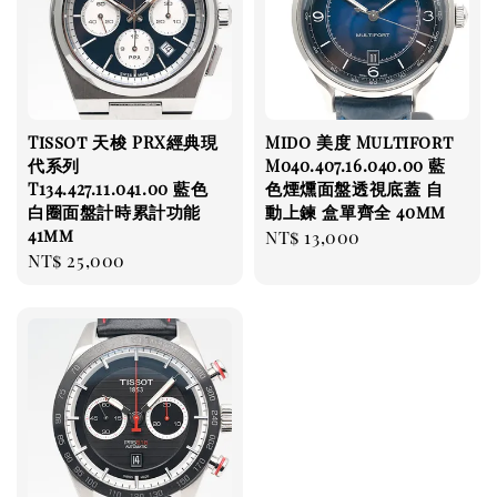
Tissot 天梭 PRX經典現
Mido 美度 Multifort
代系列
M040.407.16.040.00 藍
T134.427.11.041.00 藍色
色煙燻面盤透視底蓋 自
白圈面盤計時累計功能
動上鍊 盒單齊全 40mm
41mm
Regular
NT$ 13,000
Regular
NT$ 25,000
price
price