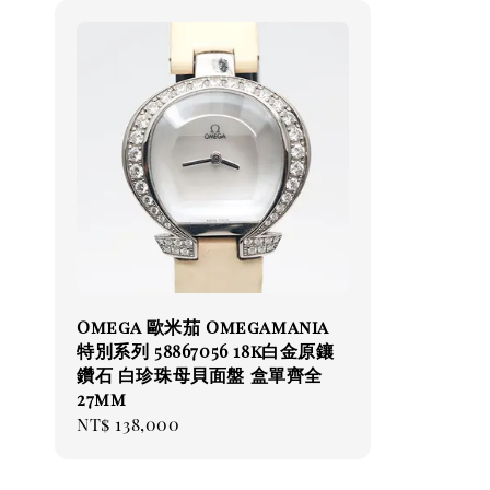
Omega 歐米茄 Omegamania
特別系列 58867056 18k白金原鑲
鑽石 白珍珠母貝面盤 盒單齊全
27mm
Regular
NT$ 138,000
price