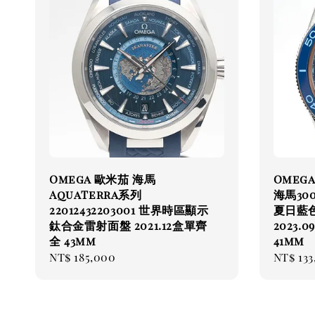
Omega 歐米茄 海馬
Omega
AquaTerra系列
海馬300
22012432203001 世界時區顯示
夏日藍
鈦合金雷射面盤 2021.12盒單齊
2023
全 43mm
41mm
Regular
NT$ 185,000
Regul
NT$ 13
price
price