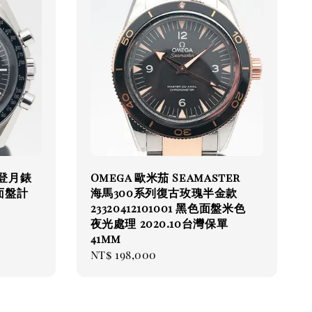
列登月錶
Omega 歐米茄 Seamaster
色面盤計
海馬300系列復古玫瑰半金款
23320412101001 黑色面盤米色
夜光處理 2020.10台灣保單
41mm
Regular
NT$ 198,000
price