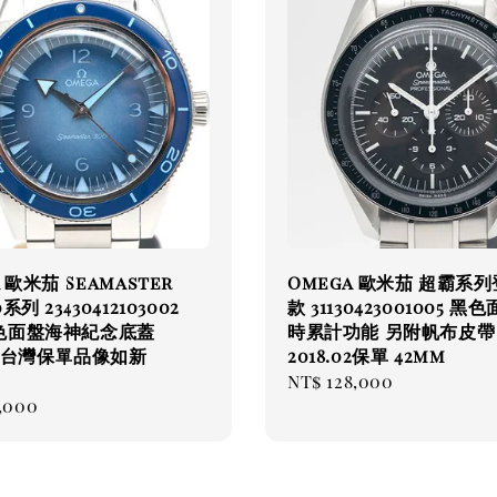
 歐米茄 Seamaster
Omega 歐米茄 超霸系
系列 23430412103002
款 31130423001005 黑
色面盤海神紀念底蓋
時累計功能 另附帆布皮帶
.09台灣保單品像如新
2018.02保單 42mm
Regular
NT$ 128,000
ar
3,000
price