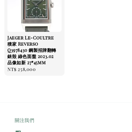
Jaeger Le-Coultre
積家 Reverso
Q3978430 鋼製招牌翻轉
錶殼 綠色面盤 2023.02
品像如新 27*45mm
Regular
NT$ 258,000
price
關注我們