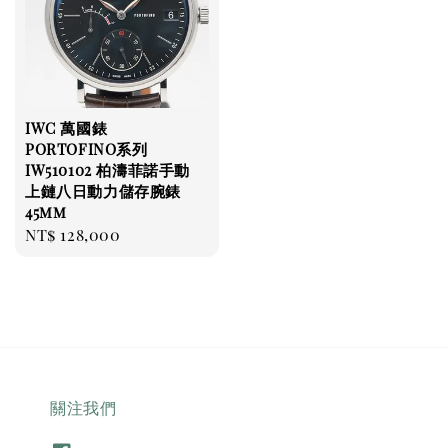
IWC 萬國錶
PORTOFINO系列
IW510102 柏濤菲諾手動
上鏈八日動力儲存腕錶
45mm
Regular
NT$ 128,000
price
關注我們