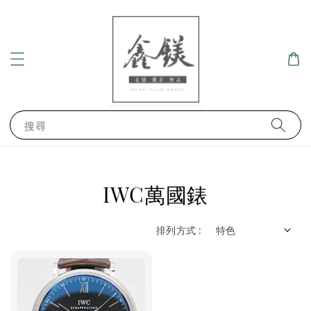
搜尋
IWC萬國錶
排列方式 :