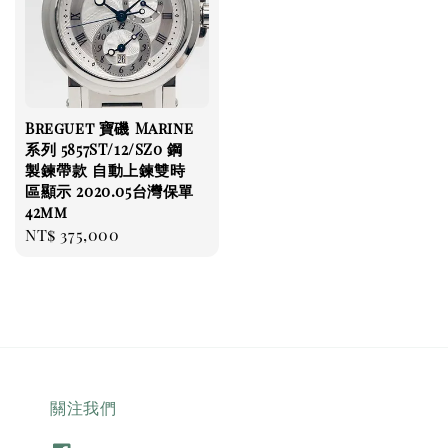
Breguet 寶磯 Marine
系列 5857ST/12/SZ0 鋼
製鍊帶款 自動上鍊雙時
區顯示 2020.05台灣保單
42mm
Regular
NT$ 375,000
price
關注我們