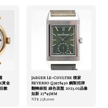
麗
Jaeger Le-Coultre 積家
8k黃金
Reverso Q3978430 鋼製招牌
伯數
翻轉錶殼 綠色面盤 2023.02品像
如新 27*45mm
Regular
NT$ 258,000
price