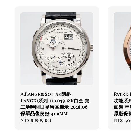
A.Lange&Sohne朗格
Patek
Lange1系列 116.039 18k白金 第
功能系列
二地時間世界時區顯示 2018.06
面盤 年
保單品像良好 41.9mm
原廠保養
Regular
NT$ 8,888,888
Regul
NT$ 1,
price
price