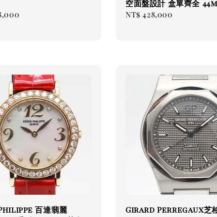
空面盤設計 盒單齊全 44
ar
8,000
Regular
NT$ 428,000
price
 Philippe 百達翡麗
Girard Perregaux芝