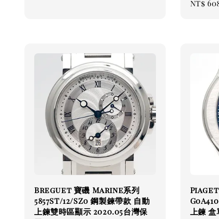
Regul
NT$ 60
price
price
Breguet 寶磯 Marine系列
Piage
5857ST/12/SZ0 鋼製鍊帶款 自動
G0A41
上鍊雙時區顯示 2020.05台灣保
上鍊 