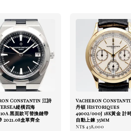
ron Constantin 江詩
Vacheron Constant
VERSEA縱橫四海
丹頓 Historiques
/110A 黑面款可替換鏈帶
49002/000J 18K黃金 
 2021.08盒單齊全
自動上鍊 35mm
Regular
NT$ 438,000