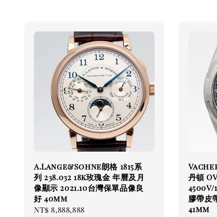
A.Lange&Sohne朗格 1815系
Vache
列 238.032 18k玫瑰金 年曆及月
丹頓 O
像顯示 2021.10台灣保單品像良
4500V
好 40mm
膠帶皮帶
41mm
Regular
NT$ 8,888,888