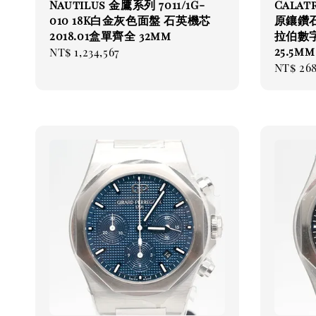
Nautilus 金鷹系列 7011/1G-
Calat
010 18K白金灰色面盤 石英機芯
原鑲鑽
2018.01盒單齊全 32mm
拉伯數
25.5mm
Regular
NT$ 1,234,567
Regul
NT$ 26
price
price