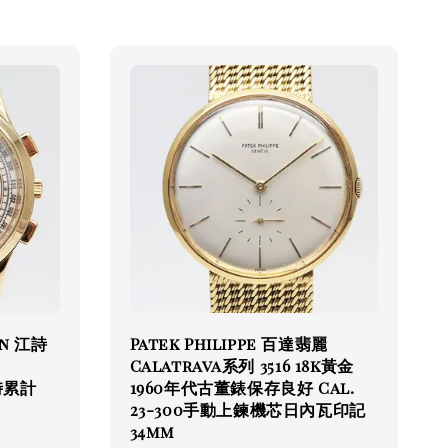
in 江詩
Patek Philippe 百達翡麗
Calatrava系列 3516 18k黃金
計時累計
1960年代古董錶保存良好 Cal.
23-300手動上鍊機芯日內瓦印記
34mm