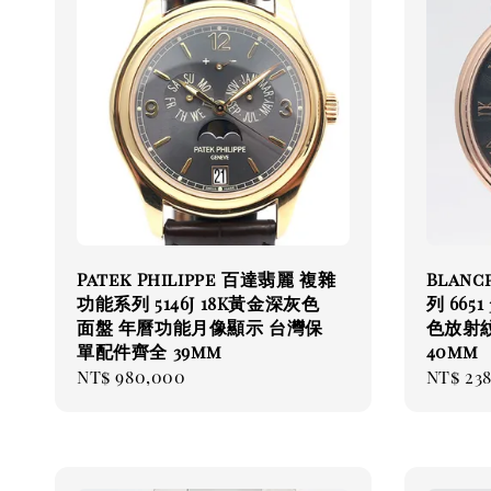
Patek Philippe 百達翡麗 複雜
Blanc
功能系列 5146J 18K黃金深灰色
列 6651
面盤 年曆功能月像顯示 台灣保
色放射紋
單配件齊全 39mm
40mm
Regular
NT$ 980,000
Regul
NT$ 23
price
price