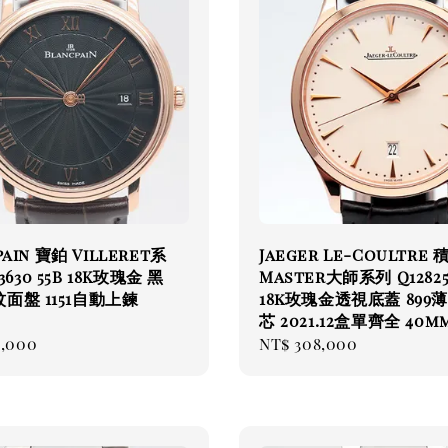
pain 寶鉑 Villeret系
Jaeger Le-Coultre 
 3630 55B 18K玫瑰金 黑
Master大師系列 Q12825
面盤 1151自動上鍊
18k玫瑰金透視底蓋 899
芯 2021.12盒單齊全 40m
ar
8,000
Regular
NT$ 308,000
price