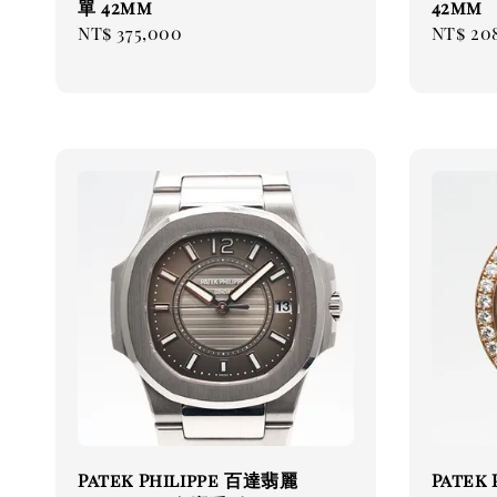
單 42mm
42mm
Regular
NT$ 375,000
Regul
NT$ 20
price
price
Patek Philippe 百達翡麗
Patek