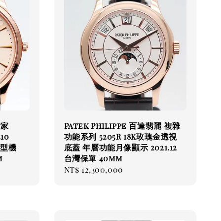
積家
Patek Philippe 百達翡麗 複雜
10
功能系列 5205R 18K玫瑰金透視
薄型機
底蓋 年曆功能月像顯示 2021.12
m
台灣保單 40mm
Regular
NT$ 12,300,000
price