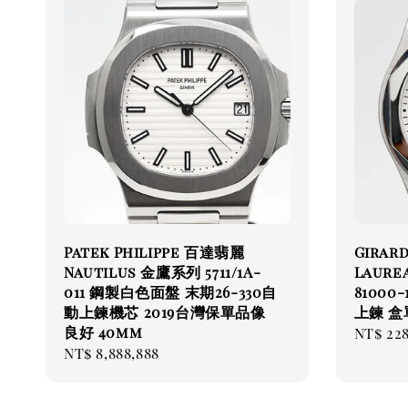
Patek Philippe 百達翡麗
Girar
Nautilus 金鷹系列 5711/1A-
Laur
011 鋼製白色面盤 末期26-330自
81000
動上鍊機芯 2019台灣保單品像
上鍊 盒
良好 40mm
Regul
NT$ 22
Regular
NT$ 8,888,888
price
price