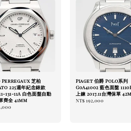
d Perregaux 芝柏
Piaget 伯爵 Polo系列
eato 225週年紀念錶款
G0A41002 藍色面盤 111
-11-131-11A 白色面盤自動
上鍊 2017.11台灣保單 42
單齊全 41mm
Regular
NT$ 192,000
ar
8,000
price