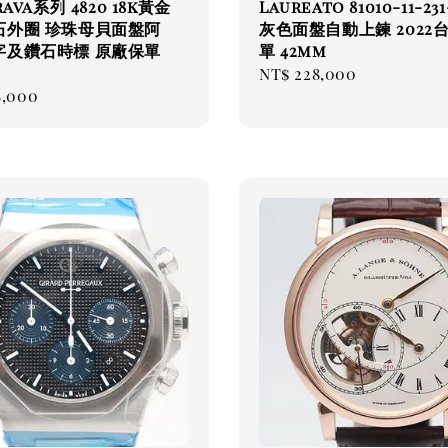
rava系列 4820 18k黃金
Laureato 81010-11-231
石外圈 珍珠母貝面盤阿
灰色面盤自動上鍊 2022
字及鑽石時標 原廠保單
單 42mm
Regular
NT$ 228,000
ar
8,000
price