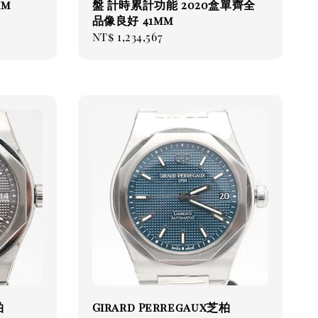
mm
盤 計時累計功能 2020盒單齊全
品像良好 41mm
Regular
NT$ 1,234,567
price
柏
Girard Perregaux芝柏