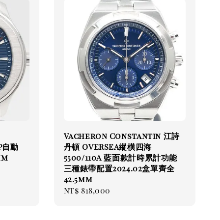
Vacheron Constantin 江詩
0P自動
丹頓 OVERSEA縱橫四海
mm
5500/110A 藍面款計時累計功能
三種錶帶配置2024.02盒單齊全
42.5mm
Regular
NT$ 818,000
price