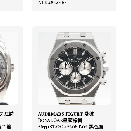
Regular
NT$ 488,000
price
in 江詩
Audemars Piguet 愛彼
RoyalOak皇家橡樹
金製半簍
26331ST.OO.1220ST.02 黑色面