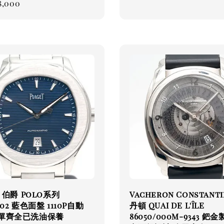
ar
8,000
price
t 伯爵 Polo系列
Vacheron Constant
002 藍色面盤 1110P自動
丹頓 QUAI DE L'ÎLE
盒單齊全已洗油保養
86050/000M-9343 鈀