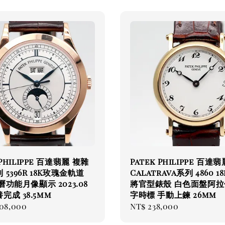
 Philippe 百達翡麗 複雜
Patek Philippe 百達翡
 5396R 18K玫瑰金軌道
Calatrava系列 4860 1
曆功能月像顯示 2023.08
將官型錶殼 白色面盤阿拉
完成 38.5mm
字時標 手動上鍊 26mm
ar
008,000
Regular
NT$ 238,000
price